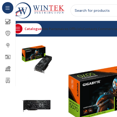
Catalogue
Nos Partenaires Officiels
Contacts Commerci
Accueil
Informatique
Composants
Carte Graphique