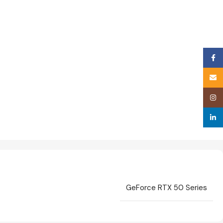
Face
Email
Inst
linke
GeForce RTX 50 Series