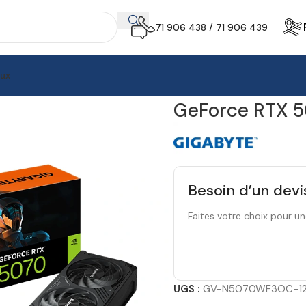
71 906 438 / 71 906 439
aux
GeForce RTX 5070 WINDFORCE OC SFF 12G
GeForce RTX 
Besoin d’un devi
Faites votre choix pour un
UGS :
GV-N5070WF3OC-1