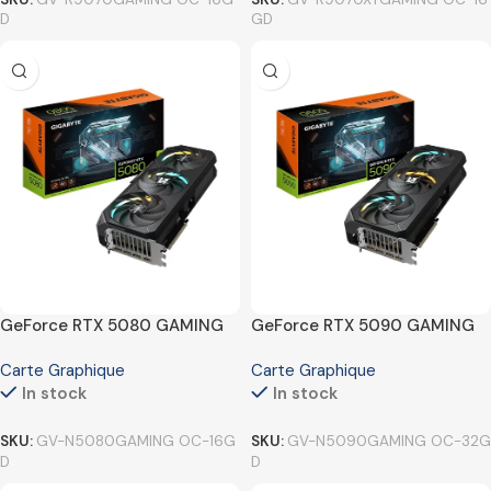
D
GD
GeForce RTX 5080 GAMING
GeForce RTX 5090 GAMING
OC 16G
OC 32G
Carte Graphique
Carte Graphique
In stock
In stock
SKU:
GV-N5080GAMING OC-16G
SKU:
GV-N5090GAMING OC-32G
D
D