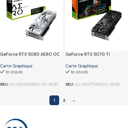
GeForce RTX 5080 AERO OC
GeForce RTX 5070 Ti
SFF 16G
WINDFORCE OC SFF 16G
Carte Graphique
Carte Graphique
In stock
In stock
SKU:
GV-N5080AERO OC-16GD
SKU:
GV-N507TWF3OC-16GD
1
2
→