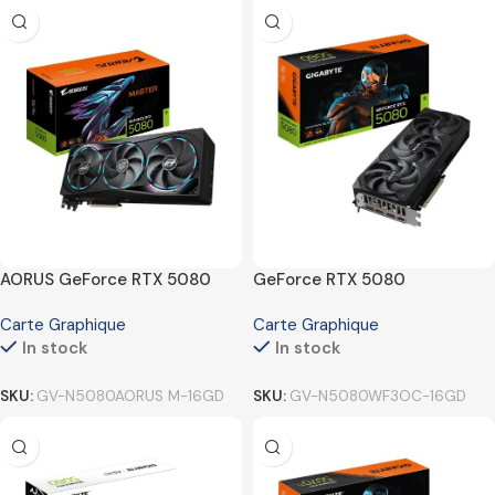
AORUS GeForce RTX 5080
GeForce RTX 5080
MASTER 16G
WINDFORCE OC SFF 16G
Carte Graphique
Carte Graphique
In stock
In stock
SKU:
GV-N5080AORUS M-16GD
SKU:
GV-N5080WF3OC-16GD