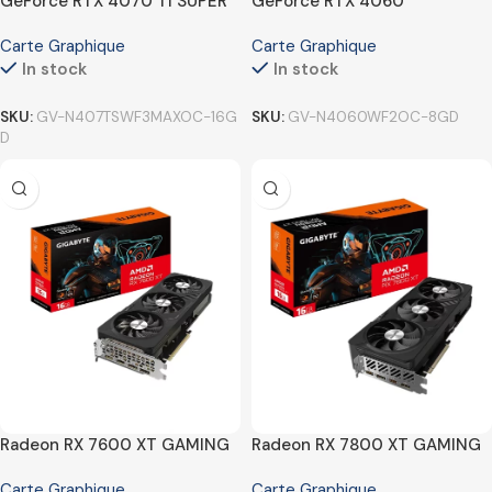
GeForce RTX 4070 Ti SUPER
GeForce RTX 4060
WINDFORCE MAX OC 16G
WINDFORCE OC 8G
Carte Graphique
Carte Graphique
In stock
In stock
SKU:
GV-N407TSWF3MAXOC-16G
SKU:
GV-N4060WF2OC-8GD
D
Radeon RX 7600 XT GAMING
Radeon RX 7800 XT GAMING
OC 16G
OC 16G
Carte Graphique
Carte Graphique