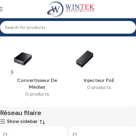
Accueil
Réseau
Réseau filaire
Convertisseur De
Injecteur PoE
Médias
0 products
0 products
Réseau filaire
Show sidebar