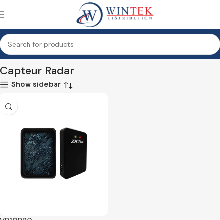
Accueil
Surveillance & sécurité
Contrôle D’entrèe
Capteur Radar
Capteur Radar
Show sidebar