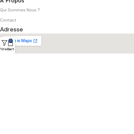
A Propos
Qui Sommes Nous ?
Contact
Adresse
0
Filters
Cart
© 2025 Wintek Distribution – Tous Droits Réservés