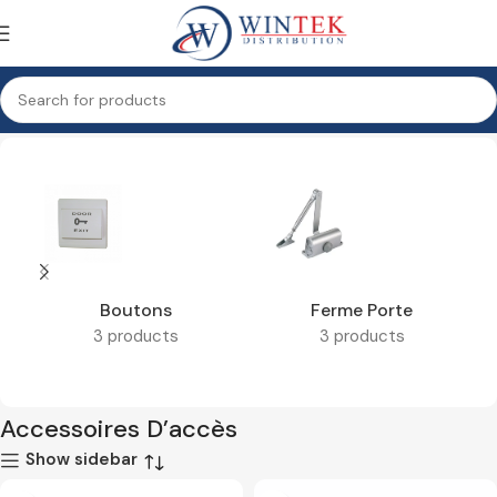
l
Surveillance & sécurité
Contrôle d’accès
Accessoires D’accès
Boutons
Ferme Porte
3 products
3 products
Accessoires D’accès
Show sidebar