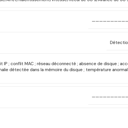
—————————
Détectio
it IP ; conflit MAC ; réseau déconnecté ; absence de disque ; accès 
alie détectée dans la mémoire du disque ; température anormale 
—————————