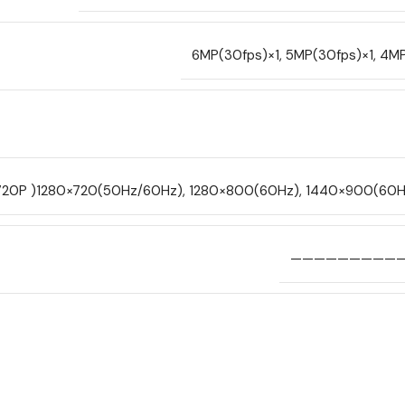
6MP(30fps)×1, 5MP(30fps)×1, 4M
(720P )1280×720(50Hz/60Hz), 1280×800(60Hz), 1440×900(60H
—————————