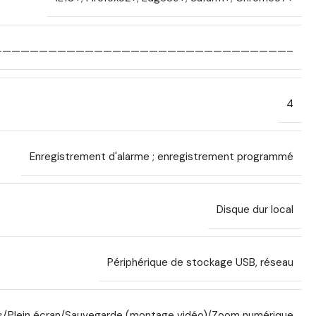
————————————————————————————————–
4
Enregistrement d'alarme ; enregistrement programmé
Disque dur local
Périphérique de stockage USB, réseau
s/Plein écran/Sauvegarde (montage vidéo)/Zoom numérique