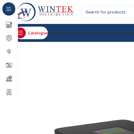
Catalogue
Nos Partenaires Officiels
Contacts Commerci
Accueil
Surveillance & sécurité
Enregistreurs
Enregis