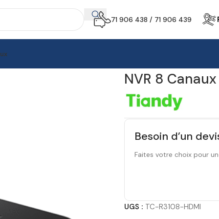
71 906 438 / 71 906 439
aux
treurs vidéo réseau (NVR)
NVR 8 Canaux PSE | H.265 | 1 HDD
NVR 8 Canaux P
Besoin d’un devi
Faites votre choix pour un
UGS :
TC-R3108-HDMI