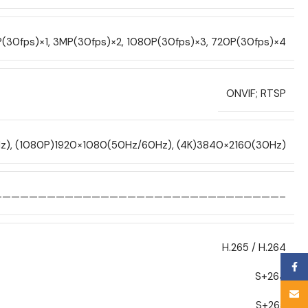
P(30fps)×1, 3MP(30fps)×2, 1080P(30fps)×3, 720P(30fps)×4
ONVIF; RTSP
z), (1080P)1920×1080(50Hz/60Hz), (4K)3840×2160(30Hz)
————————————————————————————————–
H.265 / H.264
,
Face
S+264
,
Email
S+265