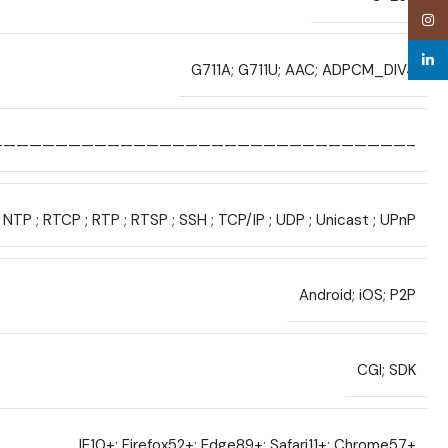
Inst
linke
G711A; G711U; AAC; ADPCM_DIV4
————————————————————————————————–
 NTP ; RTCP ; RTP ; RTSP ; SSH ; TCP/IP ; UDP ; Unicast ; UPnP
Android; iOS; P2P
CGI; SDK
IE10+; Firefox52+; Edge89+; Safari11+; Chrome57+