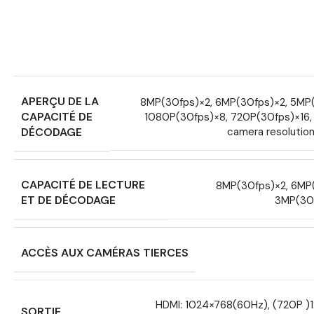
APERÇU DE LA
8MP(30fps)×2, 6MP(30fps)×2, 5MP
CAPACITÉ DE
1080P(30fps)×8, 720P(30fps)×16, 4
DÉCODAGE
camera resolution
CAPACITÉ DE LECTURE
8MP(30fps)×2, 6MP
ET DE DÉCODAGE
3MP(30f
ACCÈS AUX CAMÉRAS TIERCES
HDMI: 1024×768(60Hz), (720P 
SORTIE