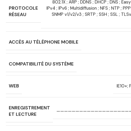
802.1X ; ARP ; DDNS ; DHCP ; DNS ; Easy
PROTOCOLE
IPv4 ; IPv6 ; Multidiffusion ; NFS ; NTP ; P
RÉSEAU
SNMP v1/v2/v3 ; SRTP ; SSH ; SSL ; TLSv1
ACCÈS AU TÉLÉPHONE MOBILE
COMPATIBILITÉ DU SYSTÈME
WEB
IE10+;
ENREGISTREMENT
———————————————————
ET LECTURE