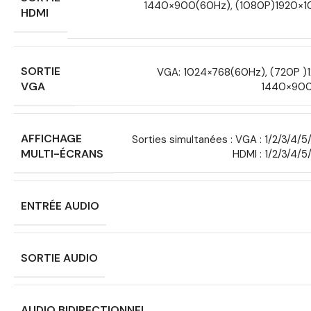
1440×900(60Hz), (1080P)1920×1
HDMI
SORTIE
VGA: 1024×768(60Hz), (720P 
VGA
1440×900
AFFICHAGE
Sorties simultanées : VGA : 1/2/3/4
MULTI-ÉCRANS
HDMI : 1/2/3/4/
ENTRÉE AUDIO
SORTIE AUDIO
AUDIO BIDIRECTIONNEL