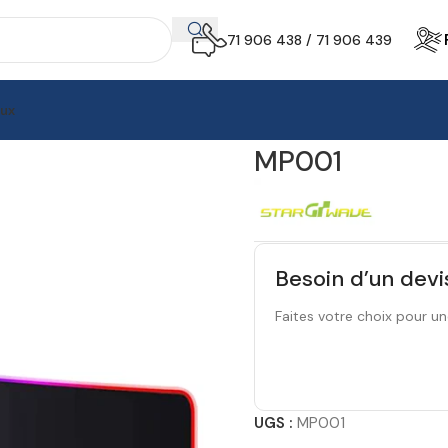
71 906 438 / 71 906 439
aux
s de Souris
MP001
MP001
Besoin d’un devi
Faites votre choix pour un
UGS :
MP001