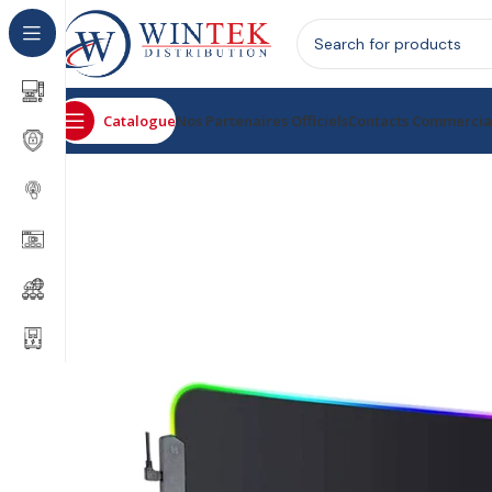
Catalogue
Nos Partenaires Officiels
Contacts Commerci
Accueil
Informatique
Périphériques Informatique
Tapi