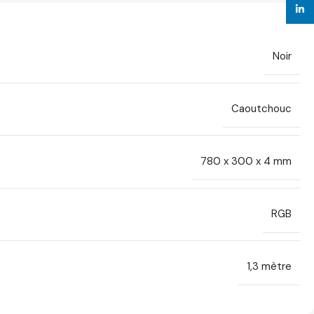
linke
Noir
Caoutchouc
780 x 300 x 4 mm
RGB
1,3 mèt re