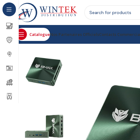
Catalogue
Nos Partenaires Officiels
Contacts Commerci
Accueil
Informatique
Ordinateurs
Ordinateur de Bure