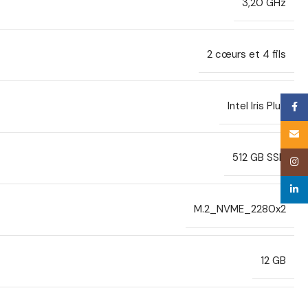
3,20 GHz
2 cœurs et 4 fils
Intel Iris Plus
Face
Email
512 GB SSD
Inst
linke
M.2_NVME_2280x2
12 GB