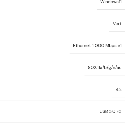
Windows11
Vert
Ethernet 1 000 Mbps ×1
802.11a/b/g/n/ac
4.2
USB 3.0 ×3