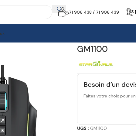
71 906 438 / 71 906 439
aux
is
GM1100
GM1100
Besoin d’un devi
Faites votre choix pour un
UGS :
GM1100