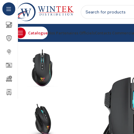
Catalogue
Nos Partenaires Officiels
Contacts Commerci
Accueil
Informatique
Périphériques Informatique
Sour