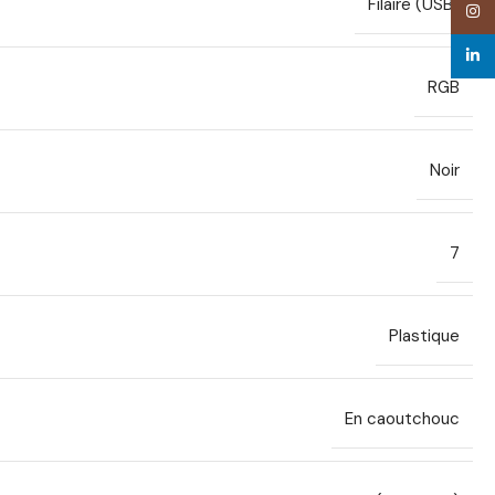
Filaire (USB)
Inst
linke
RGB
Noir
7
Plastique
En caoutchouc