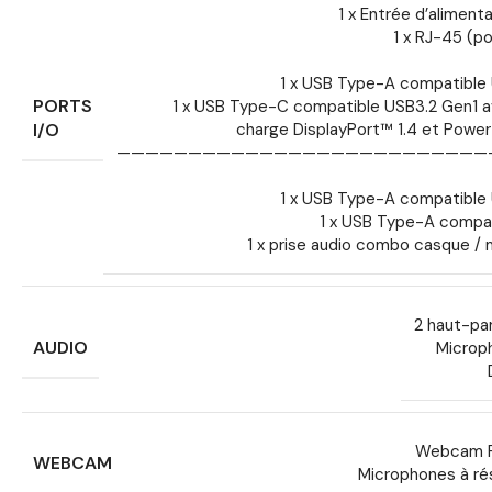
1 x Entrée d’aliment
1 x RJ-45 (p
1 x USB Type-A compatible
PORTS
1 x USB Type-C compatible USB3.2 Gen1 a
I/O
charge DisplayPort™ 1.4 et Power 
——————————————————————————
1 x USB Type-A compatible
1 x USB Type-A compa
1 x prise audio combo casque /
2 haut-pa
AUDIO
Microp
Webcam F
WEBCAM
Microphones à ré