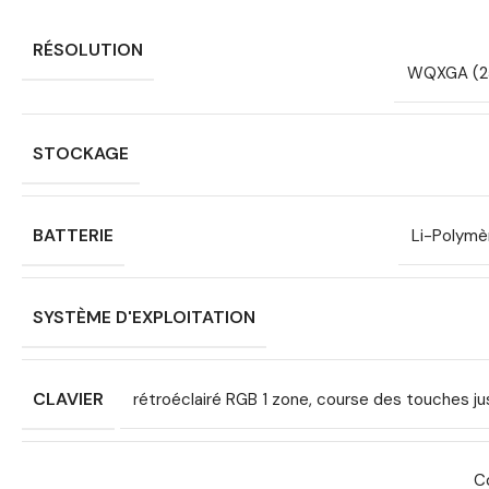
RÉSOLUTION
WQXGA (2
STOCKAGE
BATTERIE
Li-Polymè
SYSTÈME D'EXPLOITATION
CLAVIER
rétroéclairé RGB 1 zone, course des touches ju
C