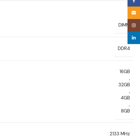
Face
Email
DIMM
Inst
linke
DDR4
16GB
,
32GB
,
4GB
,
8GB
2133 MHz