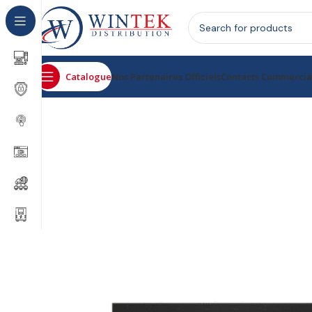
Catalogue
Nos Partenaires Officiels
Contacts Commerci
Accueil
Informatique
Composants
Mémoire RAM
DAT